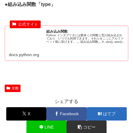
●組み込み関数「type」
組み込み関数
Python インタプリタには数多くの関数と型が組み込まれ
ており、いつでも利用できます。それらをここにアルファ
ベット順に挙げます。,,,, 組み込み関数,,, A, abs(), aiter(),
all(), anext(), any()...
docs.python.org
全般
シェアする
X
Facebook
はてブ
LINE
コピー