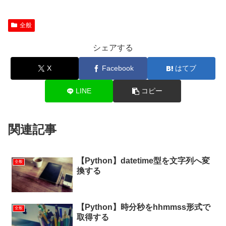
全般
シェアする
X
Facebook
はてブ
LINE
コピー
関連記事
【Python】datetime型を文字列へ変
全般
換する
【Python】時分秒をhhmmss形式で
全般
取得する