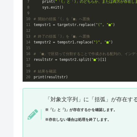
    print(
"「(」と「)」のどちらか、または両方が存在し
    sys.exit()

# 開始の括弧「(」を「■」へ置換
tempstr1 = targetstr.replace(
"("
, 
"■"
)

# 終了の括弧「)」を「■」へ置換
tempstr2 = tempstr1.replace(
")"
, 
"■"
)

# 「■」で区切って分割することで作成される配列の、インデ
resultstr = tempstr2.split(
"■"
)[
1
]

# 結果を確認
「対象文字列」に「括弧」が存在する
※「(」と「)」が存在するかを確認します。
※存在しない場合は処理を終了します。