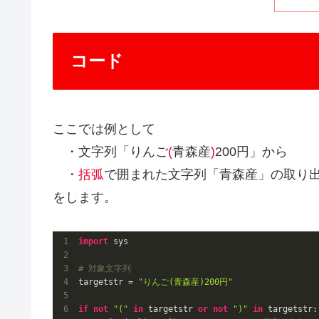
コード
ここでは例として
・文字列「りんご
(
青森産
)
200円」から
・
括弧
で囲まれた文字列「青森産」の取り
をします。
import
 sys

# 対象文字列
targetstr = 
"りんご(青森産)200円"
if
not
"("
in
 targetstr 
or
not
")"
in
 targetstr:
