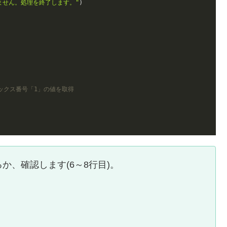
ません。処理を終了します。"
)

ックス番号「1」の値を取得
か、確認します(6～8行目)。