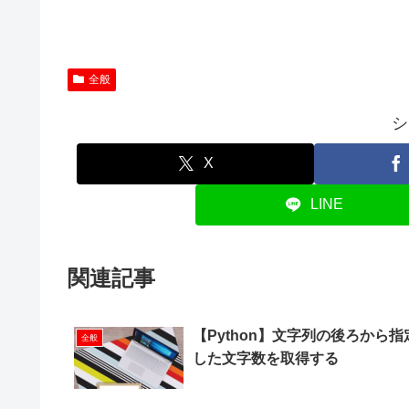
全般
シ
X
LINE
関連記事
【Python】文字列の後ろから指
全般
した文字数を取得する