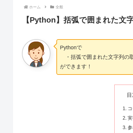
ホーム
全般
【Python】括弧で囲まれた文
Pythonで
・括弧で囲まれた文字列の
ができます！
目
コ
実
参