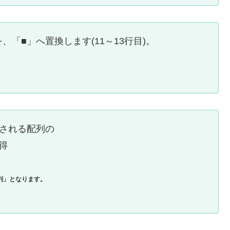
「■」へ置換します(11～13行目)。
される配列の
得
列」となります。