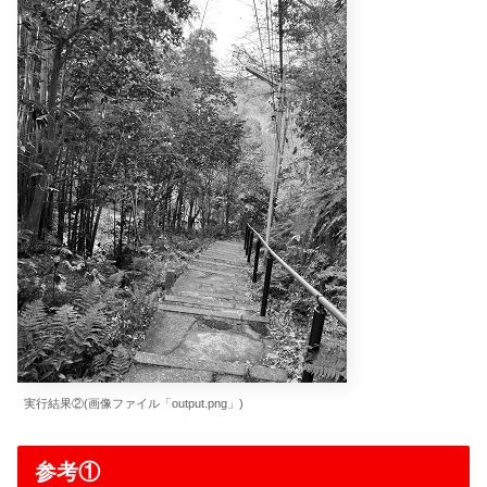
実行結果②(画像ファイル「output.png」)
参考①