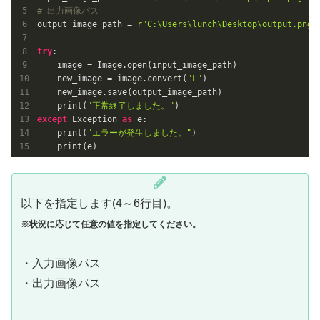
# 出力画像パス
output_image_path = 
r"C:\Users\lunch\Desktop\output.png"
try
:

    image = Image.open(input_image_path)

    new_image = image.convert(
"L"
)

    new_image.save(output_image_path)

    print(
"正常終了しました。"
except
 Exception 
as
 e:

    print(
"エラーが発生しました。"
)

以下を指定します(4～6行目)。
※状況に応じて任意の値を指定してください。
・入力画像パス
・出力画像パス