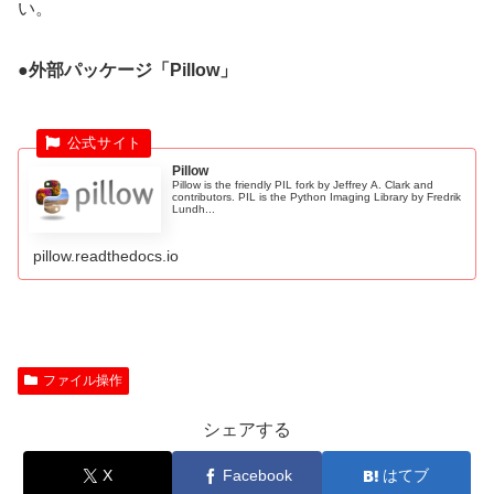
い。
●外部パッケージ「Pillow」
Pillow
Pillow is the friendly PIL fork by Jeffrey A. Clark and
contributors. PIL is the Python Imaging Library by Fredrik
Lundh...
pillow.readthedocs.io
ファイル操作
シェアする
X
Facebook
はてブ