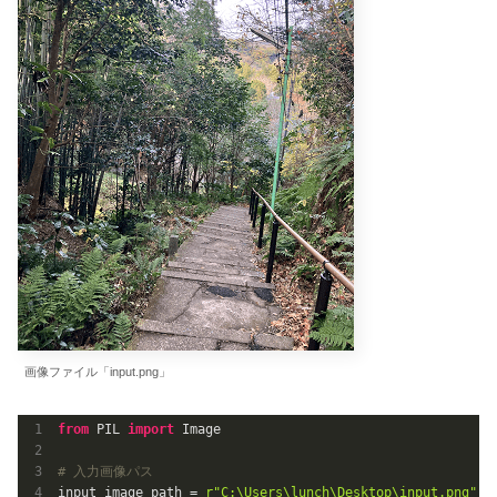
画像ファイル「input.png」
from
 PIL 
import
 Image

# 入力画像パス
input_image_path = 
r"C:\Users\lunch\Desktop\input.png"