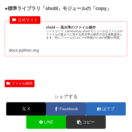
●標準ライブラリ「shutil」モジュールの「copy」
shutil --- 高水準のファイル操作
ソースコード: Lib/shutil.py shutil モジュールはファイルや
ファイルの集まりに対する高水準の操作方法を多数提供し
ます。特にファイルのコピーや削除のための関数が用意さ
れています。個別のファイルに対する操作については、
os...
docs.python.org
ファイル操作
シェアする
X
Facebook
はてブ
LINE
コピー